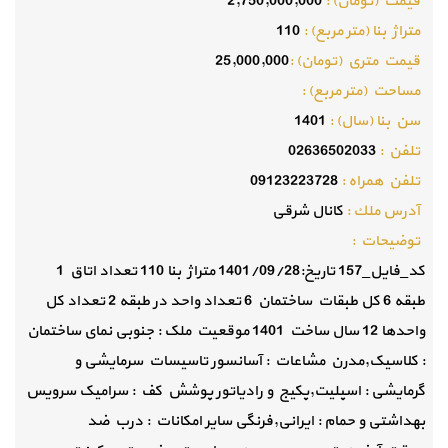
قيمت (تومان) :
2,750,000,000
متراژ بنا (متر مربع) :
110
قيمت متري (تومان) :
25,000,000
مساحت (متر مربع) :
سن بنا (سال) :
1401
تلفن :
02636502033
تلفن همراه :
09123223728
آدرس ملك :
کانال شرقی
توضيحات :
کد_فایل_157 تاریخ:1401/09/28 متراژ بنا 110 تعداد اتاق 1
طبقه 6 کل طبقات ساختمان 6 تعداد واحد در طبقه 2 تعداد کل
واحدها 12 سال ساخت 1401 موقعیت ملک : جنوبی نمای ساختمان
: کلاسیک,مدرن مشاعات : آسانسور تاسیسات سرمایشی و
گرمایشی : اسپلیت,پکیج و رادیاتور پوشش کف : سرامیک سرویس
بهداشتی و حمام : ایرانی,فرنگی سایر امکانات : درب ضد