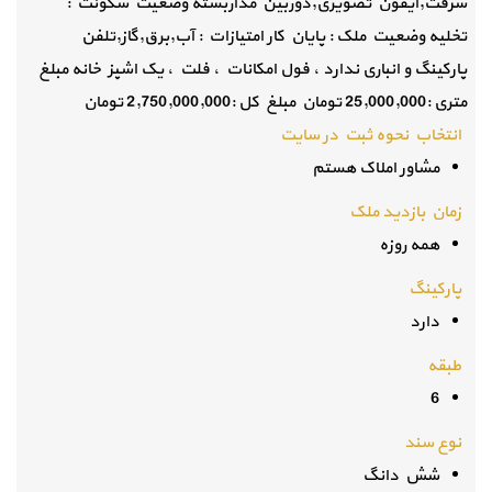
سرقت,آیفون تصویری,دوربین مداربسته وضعیت سکونت :
تخلیه وضعیت ملک : پایان کار امتیازات : آب,برق,گاز,تلفن
پارکینگ و انباری ندارد ، فول امکانات ، فلت ، یک اشپز خانه مبلغ
متری :25,000,000 تومان مبلغ کل :2,750,000,000 تومان
انتخاب نحوه ثبت در سایت
مشاور املاک هستم
زمان بازدید ملک
همه روزه
پارکینگ
دارد
طبقه
6
نوع سند
شش دانگ