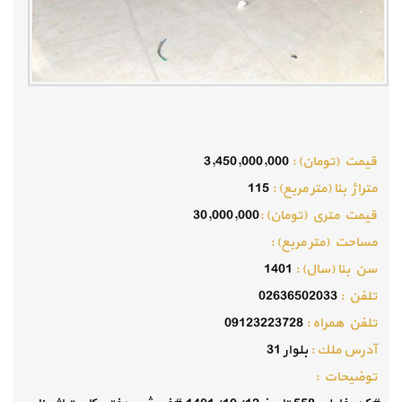
قيمت (تومان) :
3,450,000,000
متراژ بنا (متر مربع) :
115
قيمت متري (تومان) :
30,000,000
مساحت (متر مربع) :
سن بنا (سال) :
1401
تلفن :
02636502033
تلفن همراه :
09123223728
آدرس ملك :
بلوار 31
توضيحات :