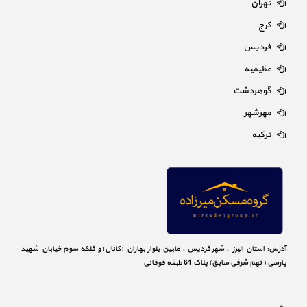
تهران
کرج
فردیس
عظیمیه
گوهردشت
مهرشهر
ترکیه
آدرس: استان البرز ، شهر فردیس ، مابین بلوار بهاران (کانال) و فلکه سوم خیابان شهید
پارسی ( نهم شرقی سابق) پلاک 61 طبقه فوقانی