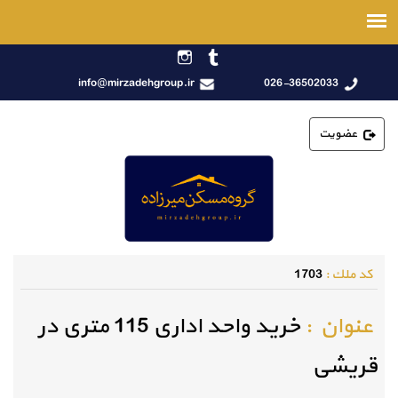
info@mirzadehgroup.ir
026-36502033
عضویت
كد ملك :
1703
عنوان :
خرید واحد اداری 115 متری در
قریشی