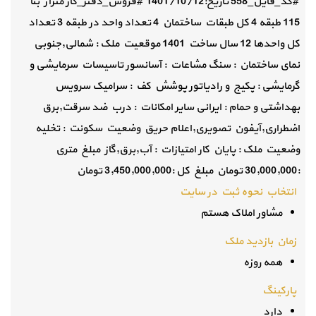
#کد_فایل_558 تاریخ:1401/10/12 #فروش_دفتر_کار متراژ بنا
115 طبقه 4 کل طبقات ساختمان 4 تعداد واحد در طبقه 3 تعداد
کل واحدها 12 سال ساخت 1401 موقعیت ملک : شمالی,جنوبی
نمای ساختمان : سنگ مشاعات : آسانسور تاسیسات سرمایشی و
گرمایشی : پکیج و رادیاتور پوشش کف : سرامیک سرویس
بهداشتی و حمام : ایرانی سایر امکانات : درب ضد سرقت,برق
اضطراری,آیفون تصویری,اعلام حریق وضعیت سکونت : تخلیه
وضعیت ملک : پایان کار امتیازات : آب,برق,گاز مبلغ متری
:30,000,000 تومان مبلغ کل :3,450,000,000 تومان
انتخاب نحوه ثبت در سایت
مشاور املاک هستم
زمان بازدید ملک
همه روزه
پارکینگ
دارد