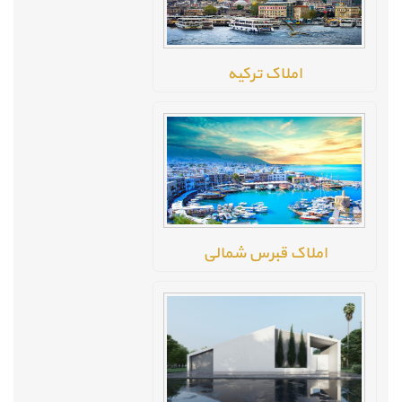
املاک ترکیه
املاک قبرس شمالی