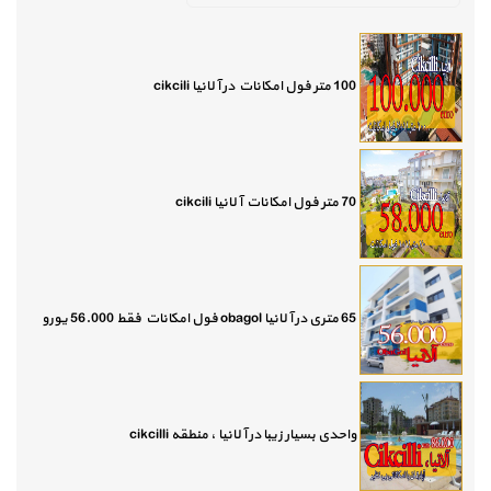
100 متر فول امکانات در آلانیا cikcili
70 متر فول امکانات آلانیا cikcili
65 متری در آلانیا obagol فول امکانات فقط 56.000 یورو
واحدی بسیار زیبا در آلانیا ، منطقه cikcilli