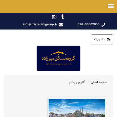
info@mirzadehgroup.ir
026-36502033
عضویت
صفحه اصلی
گالري ويدئو