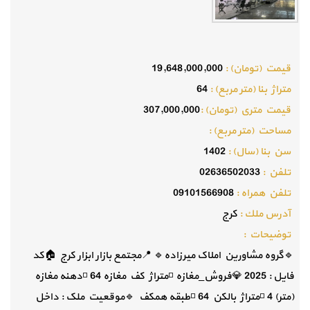
قيمت (تومان) :
19,648,000,000
متراژ بنا (متر مربع) :
64
قيمت متري (تومان) :
307,000,000
مساحت (متر مربع) :
سن بنا (سال) :
1402
تلفن :
02636502033
تلفن همراه :
09101566908
آدرس ملك :
کرج
توضيحات :
🔹گروه مشاورین املاک میرزاده🔹 📍مجتمع بازار ابزار کرج 🏠کد
فایل : 2025 💎فروش_مغازه ◽️متراژ کف مغازه 64 ◽️دهنه مغازه
(متر) 4 ◽️متراژ بالکن 64 ◽️طبقه همکف 🔹موقعیت ملک : داخل