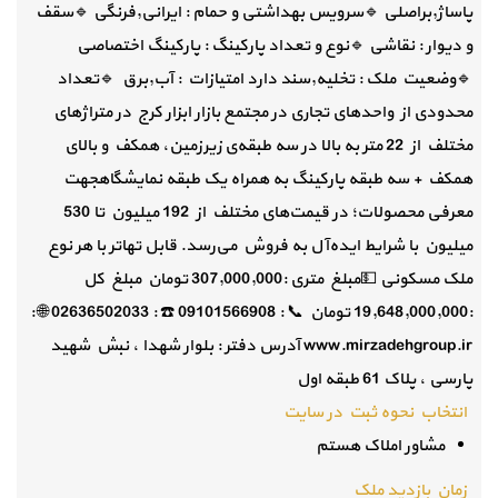
پاساژ,براصلی 🔹سرویس بهداشتی و حمام : ایرانی,فرنگی 🔹سقف
و دیوار : نقاشی 🔹نوع و تعداد پارکینگ : پارکینگ اختصاصی
🔹وضعیت ملک : تخلیه,سند دارد امتیازات : آب,برق 🔹تعداد
محدودی از واحدهای تجاری در مجتمع بازار ابزار کرج در متراژهای
مختلف از 22 متر به بالا در سه طبقه‌ی زیرزمین، همکف و بالای
همکف + سه طبقه پارکینگ به همراه یک طبقه نمایشگاهجهت
معرفی محصولات؛ در قیمت‌های مختلف از 192 میلیون تا 530
میلیون با شرایط ایده‌آل به فروش می‌رسد. قابل تهاتر با هر نوع
ملک مسکونی 💵مبلغ متری :307,000,000 تومان مبلغ کل
:19,648,000,000 تومان 📞 : 09101566908 ☎️ : 02636502033 🌐 :
www.mirzadehgroup.ir آدرس دفتر : بلوار شهدا ، نبش شهید
پارسی ، پلاک 61 طبقه اول
انتخاب نحوه ثبت در سایت
مشاور املاک هستم
زمان بازدید ملک