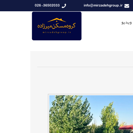
026-36502033
info@mirzadehgroup.ir
 ویدیو