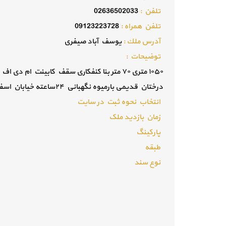
تلفن :
02636502033
تلفن همراه :
09123223728
آدرس ملك :
یوسف آباد صیفری
توضيحات :
۱۰۵۰ متری ۷۰ متر بنا کنفکاری سقف کابینت ام
درختان قدیمی بارمیوه نگهباني ۲۴ساعته خیابان اسفالت قیمت ۴۲۰۰
انتخاب نحوه ثبت در سایت
زمان بازدید ملک
پارکینگ
طبقه
نوع سند