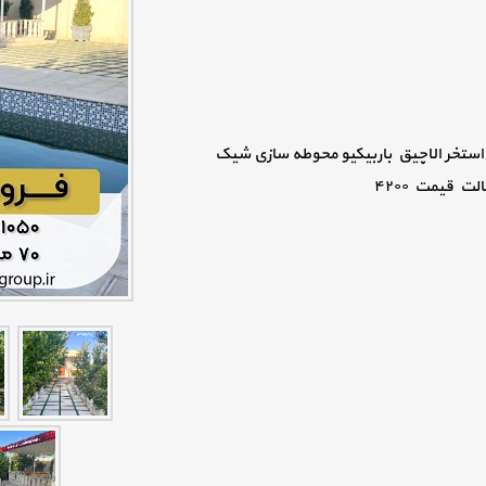
 دی اف استخر الاچیق باربیکیو محوطه سازی شیک