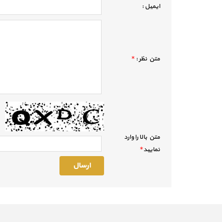
ايميل :
متن نظر :
*
متن بالا را وارد
نماييد
*