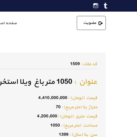
عضویت
صفحه اصل
كد ملك :
1509
عنوان :
1050 متر باغ ویلا استخر دار شهریار
قيمت (تومان) :
4,410,000,000
متراژ بنا (متر مربع) :
70
قيمت متري (تومان) :
4,200,000
مساحت (متر مربع) :
1050
سن بنا (سال) :
1399