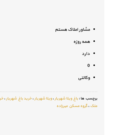
مشاور املاک هستم
همه روزه
دارد
0
وکالتی
برچسب ها :
باغ ویلا شهریار
،
ویلا شهریار
،
خرید باغ شهریار
،
خری
ملک
،
گروه مسکن میرزاده