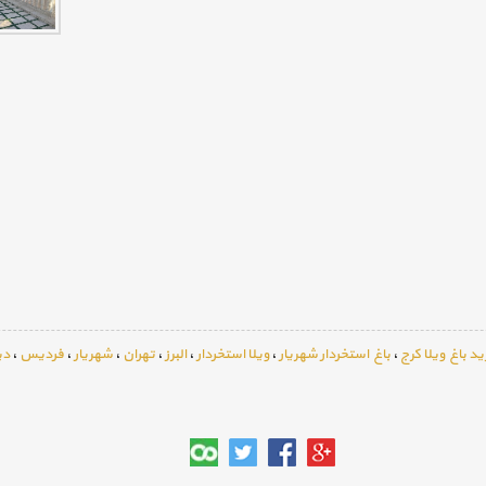
د باغ ویلا کرج
،
باغ استخردار شهریار
،
ویلا استخردار
،
البرز
،
تهران
،
شهریار
،
فردیس
،
دپ