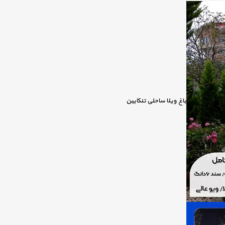
باغ ویلا ساحلی تنکابین