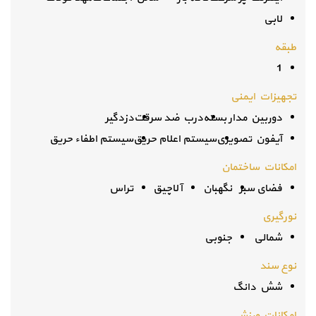
لابی
طبقه
1
تجهیزات ایمنی
دوربین مدار بسته
درب ضد سرقت
دزدگیر
آیفون تصویری
سیستم اعلام حریق
سیستم اطفاء حریق
امکانات ساختمان
فضای سبز
نگهبان
آلاچیق
تراس
نورگیری
شمالی
جنوبی
نوع سند
شش دانگ
امکانات ورزشی