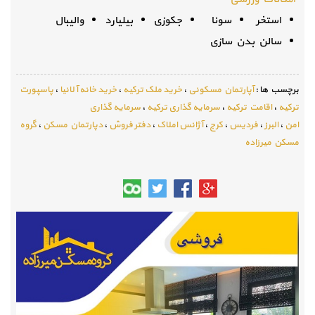
استخر
سونا
جکوزی
بیلیارد
والیبال
سالن بدن سازی
برچسب ها :
آپارتمان مسکونی
،
خرید ملک ترکیه
،
خرید خانه آلانیا
،
پاسپورت
ترکیه
،
اقامت ترکیه
،
سرمایه گذاری ترکیه
،
سرمایه گذاری
امن
،
البرز
،
فردیس
،
کرج
،
آژانس املاک
،
دفتر فروش
،
دپارتمان مسکن
،
گروه
مسکن میرزاده