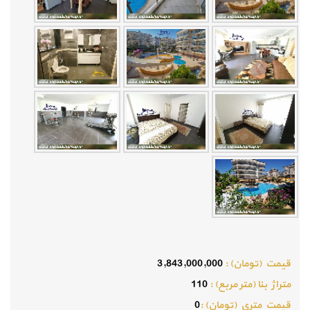
قيمت (تومان) :
3,843,000,000
متراژ بنا (متر مربع) :
110
قيمت متري (تومان) :
0