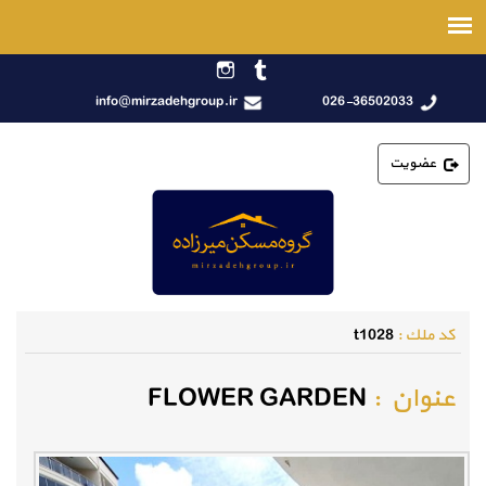
info@mirzadehgroup.ir
026-36502033
عضویت
كد ملك :
t1028
عنوان :
FLOWER GARDEN