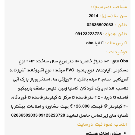
مساحت (متر مربع) :
سن بنا (سال) :
2014
تلفن :
02636502033
تلفن همراه :
09123223728
آدرس ملك :
آلانیا oba
توضيحات :
Oba اتاق: ٢+١ متراژ خالص: ١١٠ متر مربع سال ساخت: ٢٠١٤ نوع
مسکونی: آپارتمان نوع پنجره: PVC طبقه: ١ نوع آشپزخانه: آشپزخانه
آمریکایی حمام: ٢ مبله بالکن: ۲ ⭐ویژگی ها : استخر روباز پارک آبی
تناسب اندام پارک کودکان کاملیا زمین تنیس منطقه باربیکیو
فاصله تا دریا: ۴۵۰ متر فاصله تا مرکز: ۵ کیلومتر فاصله تا فرودگاه:
۴۰ کیلومتر 🪙 قیمت: 126.000 € جهت مشاوره و اطلاعات بیشتر با
شماره های زیر تماس حاصل نمایید 09123223728 02636502033
انتخاب نحوه ثبت در سایت
مشاور املاک هستم