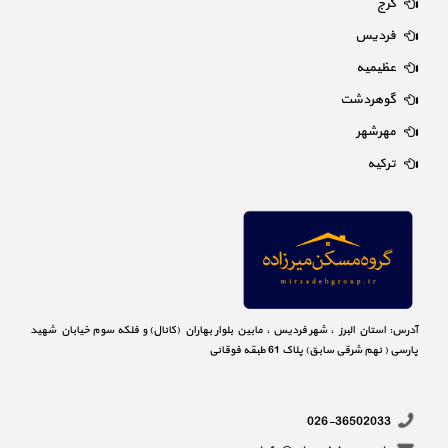
کرج
فردیس
عظیمیه
گوهردشت
مهرشهر
ترکیه
آدرس: استان البرز ، شهر فردیس ، مابین بلوار بهاران (کانال) و فلکه سوم خیابان شهید
پارسی ( نهم شرقی سابق) پلاک 61 طبقه فوقانی
026-36502033