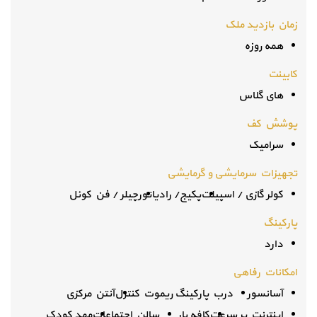
زمان بازدید ملک
همه روزه
کابینت
های گلاس
پوشش کف
سرامیک
تجهیزات سرمایشی و گرمایشی
کولر گازی / اسپیلت
پکیج/ رادیاتور
چیلر / فن کوئل
پارکینگ
دارد
امکانات رفاهی
آسانسور
درب پارکینگ ریموت کنترل
آنتن مرکزی
اینترنت پر سرعت
کافه بار
سالن اجتماعات
مهد کودک