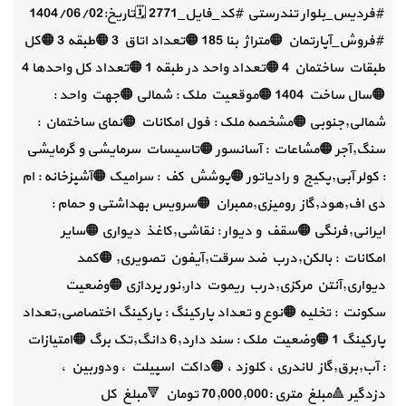
#فردیس_بلوار تندرستی #کد_فایل_2771 🗓️تاریخ:1404/06/02
#فروش_آپارتمان 🟠متراژ بنا 185 🟠تعداد اتاق 3 🟠طبقه 3 🟠کل
طبقات ساختمان 4 🟠تعداد واحد در طبقه 1 🟠تعداد کل واحدها 4
🟠سال ساخت 1404 🟠موقعیت ملک : شمالی 🟠جهت واحد :
شمالی,جنوبی 🟠مشخصه ملک : فول امکانات 🟠نمای ساختمان :
سنگ,آجر 🟠مشاعات : آسانسور 🟠تاسیسات سرمایشی و گرمایشی
: کولر آبی,پکیج و رادیاتور 🟠پوشش کف : سرامیک 🟠آشپزخانه : ام
دی اف,هود,گاز رومیزی,ممبران 🟠سرویس بهداشتی و حمام :
ایرانی,فرنگی 🟠سقف و دیوار : نقاشی,کاغذ دیواری 🟠سایر
امکانات : بالکن,درب ضد سرقت,آیفون تصویری, 🟠کمد
دیواری,آنتن مرکزی,درب ریموت دار,نور پردازی 🟠وضعیت
سکونت : تخلیه 🟠نوع و تعداد پارکینگ : پارکینگ اختصاصی,تعداد
پارکینگ 1 🟠وضعیت ملک : سند دارد,6 دانگ,تک برگ 🟠امتیازات
: آب,برق,گاز لاندری ، کلوزد ، 🟠داکت اسپیلت ، ودوربین ،
دزدگیر 🔺مبلغ متری :70,000,000 تومان 🔻مبلغ کل