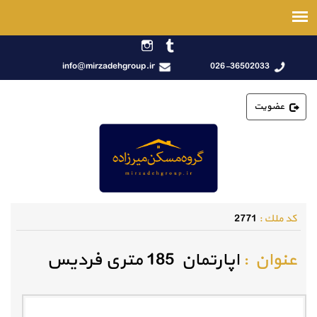
info@mirzadehgroup.ir
026-36502033
عضویت
كد ملك :
2771
عنوان :
اپارتمان 185 متری فردیس