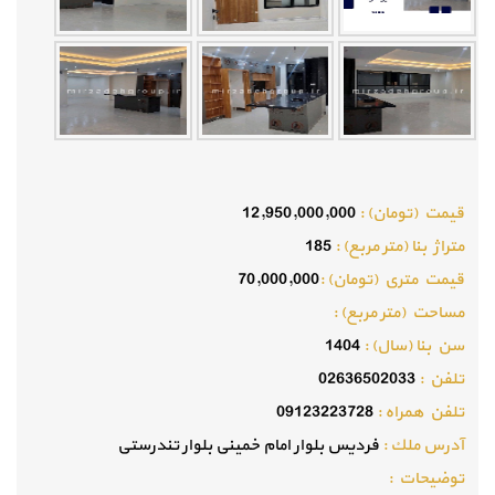
قيمت (تومان) :
12,950,000,000
متراژ بنا (متر مربع) :
185
قيمت متري (تومان) :
70,000,000
مساحت (متر مربع) :
سن بنا (سال) :
1404
تلفن :
02636502033
تلفن همراه :
09123223728
آدرس ملك :
فردیس بلوار امام خمینی بلوار تندرستی
توضيحات :