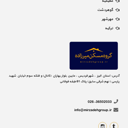
عظیمیه
گوهردشت
مهرشهر
ترکیه
آدرس: استان البرز ، شهر فردیس ، مابین بلوار بهاران (کانال) و فلکه سوم خیابان شهید
پارسی ( نهم شرقی سابق) پلاک 61 طبقه فوقانی
026-36502033
info@mirzadehgroup.ir