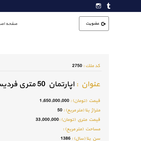
عضویت
صفحه اصل
كد ملك :
2750
عنوان :
اپارتمان 50 متری فردیس
قيمت (تومان) :
1,650,000,000
متراژ بنا (متر مربع) :
50
قيمت متري (تومان) :
33,000,000
مساحت (متر مربع) :
سن بنا (سال) :
1386