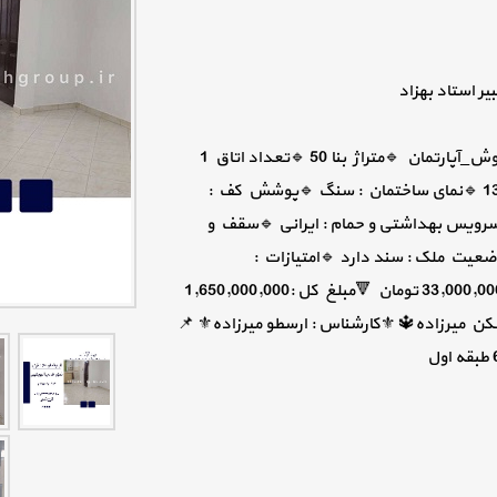
ر استاد بهزاد
#تهران_ #کد_فایل_2750 🗓️تاریخ:1404/05/13 #فروش_آپارتمان 🔹متراژ بنا 50 🔹تعداد اتاق 1
🔹طبقه 2 🔹کل طبقات ساختمان 3 🔹سال ساخت 1386 🔹نمای ساختمان : سنگ 🔹پوشش کف :
سرویس بهداشتی و حمام : ایرانی 🔹سقف و
وضعیت ملک : سند دارد 🔹امتیازات :
آب,برق,گاز 🔹فضای پارک کردن دارد. 🔺مبلغ متری :33,000,000 تومان 🔻مبلغ کل :1,650,000,000
۰۲ 📱۰۹۱۲۳۲۲۳۷۲۸ 🔱گروه مسکن میرزاده🔱 ⚜️کارشناس : ارسطو میرزاده⚜️ 📌