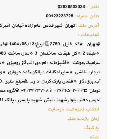
تلفن :
02636502033
تلفن همراه :
09123223728
آدرس ملك :
تهران شهر قدس امام زاده خیابان امیر کبی
توضيحات :
سرامیک,موکت 🔹آشپزخانه : ام دی اف,گاز رومیزی 🔹
دیوار : نقاشی 🔹سایر امکانات : بالکن,کمد دیواری 🔹
تومان ☎️۶۳۶۵۰۲۰۳۳
آدرس دفتر : بلوار شهدا ، نبش شهید پارسی ، پلاک 61 طبقه اول
انتخاب نحوه ثبت در سایت
زمان بازدید ملک
پارکینگ
طبقه