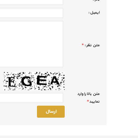
ايميل :
متن نظر :
*
متن بالا را وارد
نماييد
*