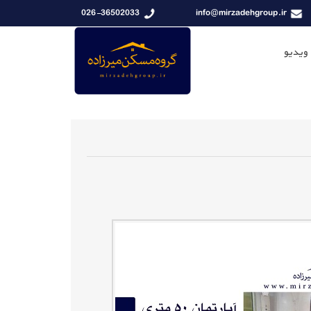
026-36502033
info@mirzadehgroup.ir
 ویدیو