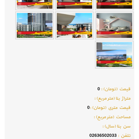
قيمت (تومان) :
0
متراژ بنا (متر مربع) :
قيمت متري (تومان) :
0
مساحت (متر مربع) :
سن بنا (سال) :
تلفن :
02636502033