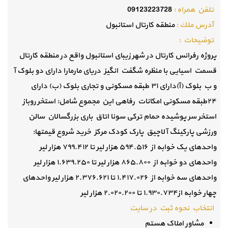
تلفن همراه :
09123223728
آدرس ملك :
منطقه کارتال استانبول
توضيحات :
‎پروژه رفرانس کارتال در شهر زیبای استانبول واقع در منطقه کارتال
قسمت اسیایی با منظره شگفت انگیز دریای مارمارا ‎دارای دو بلوک آ
و ب ‎بلوک (آ)دارای ۳۱ طبقه مسکونی و تجاری بلوک (ب) دارای
۲۴طبقه مسکونی ‎امکانات رفاهی این مجموع شامل: ‎استخر روباز
‎استخر سر پوشیده ‎حمام ترکی ‎سونا ‎اتاق باری بزرگسالان ‎سالن
ورزشی ‎پارکینگ ‎آلاچیق ‎پارک کودک ‎مرکز خرید ‎شروع قیمتها:
‎واحدهای یک خوابه از ۵۹۴.۵۱۶ هزار لیر تا ۷۹۹.۴۱۲ هزار لیر
واحدهای دو خوابه از ۸۶۵.۸۰۰ هزار لیر تا ۱.۶۳۹.۲۵۰ هزار لیر
واحدهای سه خوابه از ۱.۴۱۷.۰۲۶ تا ۲.۳۷۶.۶۲۱ هزار لیر واحدهای
چهار خوابه از۱.۹۳۰.۷۳۴ تا ۲.۰۲۰.۲۰۰ هزار لیر
انتخاب نحوه ثبت در سایت
مشاور املاک هستم