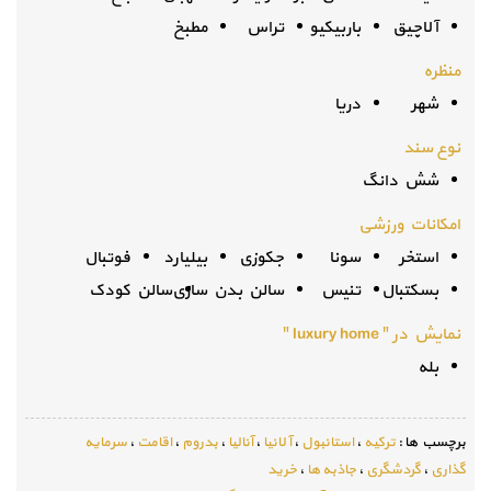
آلاچیق
باربیکیو
تراس
مطبخ
منظره
شهر
دریا
نوع سند
شش دانگ
امکانات ورزشی
استخر
سونا
جکوزی
بیلیارد
فوتبال
بسکتبال
تنیس
سالن بدن سازی
سالن کودک
نمایش در " luxury home "
بله
برچسب ها :
ترکیه
،
استانبول
،
آلانیا
،
آنالیا
،
بدروم
،
اقامت
،
سرمایه
گذاری
،
گردشگری
،
جاذبه ها
،
خرید