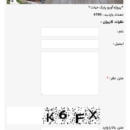
*پروژه آورو پارک حیات*
تعداد بازديد :
4790
نظرات كاربران :
نام :
ايميل :
متن نظر :
*
متن بالا را وارد