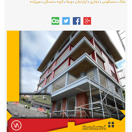
ملک
،
مسکونی
،
تجاری
،
آپارتمان
،
ویلا
،
گروه
،
مسکن
،
میرزاده