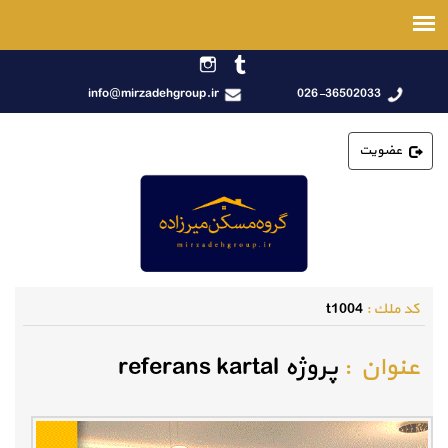
info@mirzadehgroup.ir
026-36502033
عضویت
كد ملك :
t1004
عنوان :
پروژه referans kartal