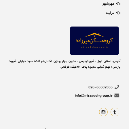
مهرشهر
ترکیه
آدرس: استان البرز ، شهر فردیس ، مابین بلوار بهاران (کانال) و فلکه سوم خیابان شهید
پارسی ( نهم شرقی سابق) پلاک 61 طبقه فوقانی
026-36502033
info@mirzadehgroup.ir