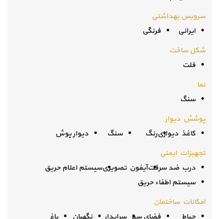
سرویس بهداشتی
ایرانی
فرنگی
شکل ساخت
فلت
نما
سنگ
پوشش دیوار
کاغذ دیواری
رنگ
سنگ
دیوار پوش
تجهیزات ایمنی
درب ضد سرقت
آیفون تصویری
سیستم اعلام حریق
سیستم اطفاء حریق
امکانات ساختمان
حیاط
فضای سبز
سرایدار
نگهبان
باغ