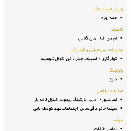
زمان بازدید ملک
همه روزه
کابینت
ام دی اف
های گلاس
تجهیزات سرمایشی و گرمایشی
کولر گازی / اسپیلت
چیلر / فن کوئل
شومینه
پارکینگ
دارد
امکانات رفاهی
آسانسور
درب پارکینگ ریموت کنترل
کافه بار
سینما خانوادگی
سالن اجتماعات
مهد کودک
لابی
طبقه
تمامی طبقات