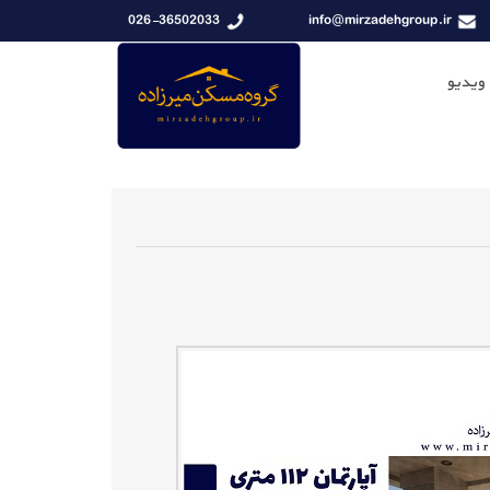
026-36502033
info@mirzadehgroup.ir
 ویدیو