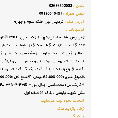
تلفن :
02636502033
تلفن همراه :
09126645451
آدرس ملك :
فردیس بین فلکه سوم و چهارم
توضيحات :
شمالی 🖇جهت واحد : جنوبی 🖇مشخصه ملک : خام 🖇مش
اف,جزیره 🖇سرویس بهداشتی و حمام : ایرانی,فرنگی 
نبش شهید پارسی ، پلاک 61 طبقه اول
انتخاب نحوه ثبت در سایت
زمان بازدید ملک
پارکینگ