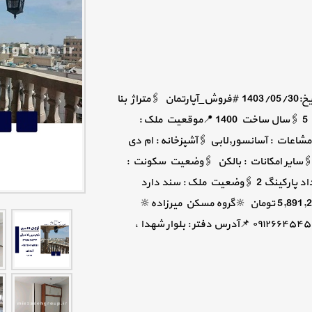
#فردیس_شاخه اصلی(شهدا) #کد_فایل_2281 📆تاریخ:1403/05/30 #فروش_آپارتمان 🖇متراژ بنا
112 🖇تعداد اتاق 2 🖇طبقه 5 🖇کل طبقات ساختمان 5 🖇سال ساخت 1400 📍موقعیت ملک :
اعات : آسانسور,لابی 🖇آشپزخانه : ام دی
🖇سایر امکانات : بالکن 🖇وضعیت سکونت :
تخلیه 🖇نوع و تعداد پارکینگ : پارکینگ اختصاصی,تعداد پارکینگ 2 🖇وضعیت ملک : سند دارد
🔺️مبلغ متری :52,600,000 تومان 🔻مبلغ کل :5,891,200,000 تومان 🔆گروه مسکن میرزاده🔆
🔅کارشناس : محمدامین جلال پور🔅 ☎️۳۶۵۰۲۰۳۳ 📞۰۹۱۲۶۶۴۵۴۵۱ 📌آدرس دفتر : بلوار شهدا ،