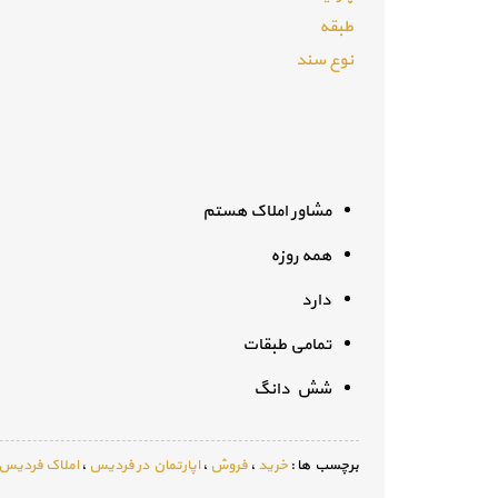
طبقه
نوع سند
مشاور املاک هستم
همه روزه
دارد
تمامی طبقات
شش دانگ
برچسب ها :
خرید
،
فروش
،
اپارتمان در فردیس
،
املاک فردیس