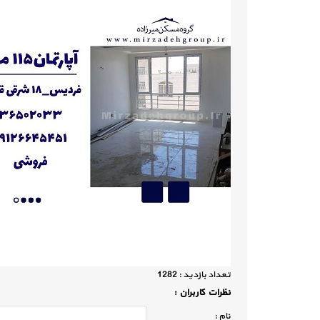
تعداد بازديد :
1282
نظرات كاربران :
نام :