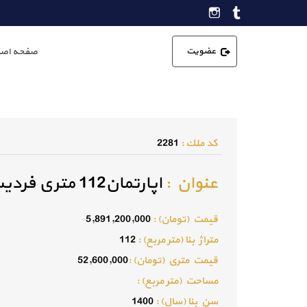
عضویت
صفحه اصل
كد ملك :
2281
عنوان :
اپارتمان112 متری فردیس
قيمت (تومان) :
5,891,200,000
متراژ بنا (متر مربع) :
112
قيمت متري (تومان) :
52,600,000
مساحت (متر مربع) :
سن بنا (سال) :
1400