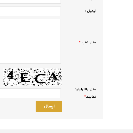
ايميل :
متن نظر :
*
متن بالا را وارد
نماييد
*