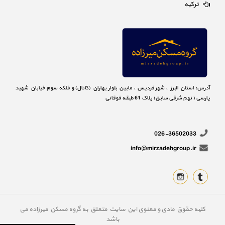
ترکیه
آدرس: استان البرز ، شهر فردیس ، مابین بلوار بهاران (کانال) و فلکه سوم خیابان شهید
پارسی ( نهم شرقی سابق) پلاک 61 طبقه فوقانی
026-36502033
info@mirzadehgroup.ir
کلیه حقوق مادی و معنوی این سایت متعلق به گروه مسکن میرزاده می
باشد