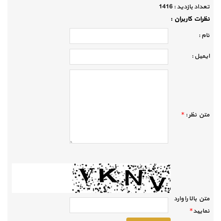
تعداد بازديد :
1416
نظرات كاربران :
نام :
ايميل :
متن نظر :
*
متن بالا را وارد
نماييد
*