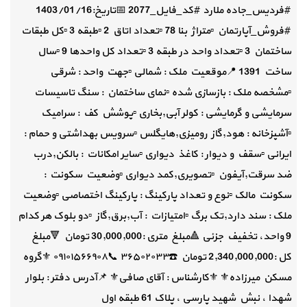
#فردیس_جاده ملارد #کد_فایل_2077 📅تاریخ:1403/01/16
#فروش_آپارتمان ▫️متراژ بنا 78 ▫️تعداد اتاق 2 ▫️طبقه 3 ▫️کل طبقات
ساختمان 3 ▫️تعداد واحد در طبقه 3 ▫️تعداد کل واحدها 9 ▫️سال
ساخت 1391 📍موقعیت ملک : شمالی ▫️جهت واحد : شرقی
▫️مشخصه ملک : بازسازی شده ▫️نمای ساختمان : سنگ تاسیسات
سرمایشی و گرمایشی : کولر آبی,بخاری ▫️پوشش کف : سرامیک
▫️آشپزخانه : هود,گاز رومیزی,هایگلس ▫️سرویس بهداشتی و حمام :
ایرانی ▫️سقف و دیوار : کاغذ دیواری ▫️سایر امکانات : بالکن,درب
ضد سرقت,آیفون ▫️تصویری,کمد دیواری ▫️وضعیت سکونت :
سکونت مالک ▫️نوع و تعداد پارکینگ : پارکینگ اختصاصی ▫️وضعیت
ملک : سند دارد,تک برگ ▫️امتیازات : آب,برق,گاز ▫️دو بلوک هر کدام
9 واحد، تخفیف جزئی 🔺️مبلغ متری :30,000,000 تومان 🔻مبلغ
کل :2,340,000,000 تومان ☎️۳۶۵۰۲۰۳۳ 📞۰۹۱۰۱۵۶۶۹۰۸ ⚜گروه
مسکن میرزاده⚜ ⚜کارشناس : آقای صافی⚜ 📌آدرس دفتر : بلوار
شهدا ، نبش شهید پارسی ، پلاک 61 طبقه اول