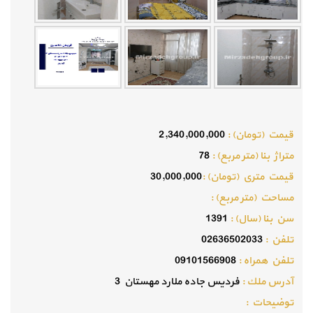
قيمت (تومان) :
2,340,000,000
متراژ بنا (متر مربع) :
78
قيمت متري (تومان) :
30,000,000
مساحت (متر مربع) :
سن بنا (سال) :
1391
تلفن :
02636502033
تلفن همراه :
09101566908
آدرس ملك :
فردیس جاده ملارد مهستان 3
توضيحات :