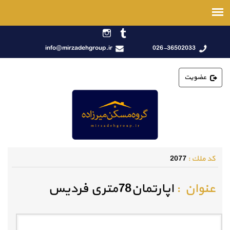
info@mirzadehgroup.ir
026-36502033
عضویت
كد ملك :
2077
عنوان :
اپارتمان78متری فردیس